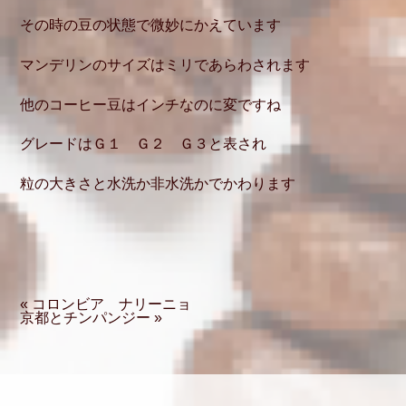
その時の豆の状態で微妙にかえています
マンデリンのサイズはミリであらわされます
他のコーヒー豆はインチなのに変ですね
グレードはＧ１ Ｇ２ Ｇ３と表され
粒の大きさと水洗か非水洗かでかわります
« コロンビア ナリーニョ
京都とチンパンジー »