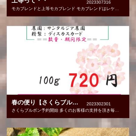
上等って・・
2023307316
モカブレンドと上等モカブレンド モカブレンドはレケンプチ、上等モカブレンドはハラー モ
春の便り【さくらブルボン】
2023302301
さくらブルボン予約開始 多くのお客様の支持を頂き毎年好評で早期に完売のさくらブルボン。