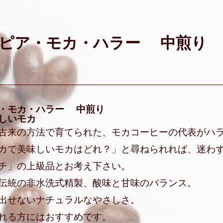
ピア・モカ・ハラー 中煎り
・モカ・ハラー 中煎り
しいモカ
古来の方法で育てられた、モカコーヒーの代表がハ
カで美味しいモカはどれ？」と尋ねられれば、迷わ
チ」の上級品とお考え下さい。
伝統の非水洗式精製、酸味と甘味のバランス。
出せないナチュラルなやさしさ。
れる方にはおすすめです。