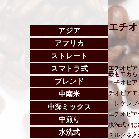
エチオ
アジア
アフリカ
ストレート
エチオピア
スマトラ式
最もモカら
ブレンド
エチオピア
チオピアモ
中南米
「レケンプ
中深ミックス
エチオピア
中煎り
水洗式では
水洗式
ミルクを入