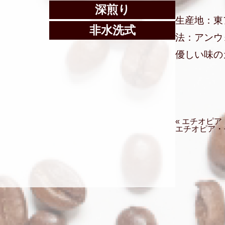
深煎り
生産地：東
非水洗式
法：アンウ
優しい味の
« エチオピ
エチオピア・