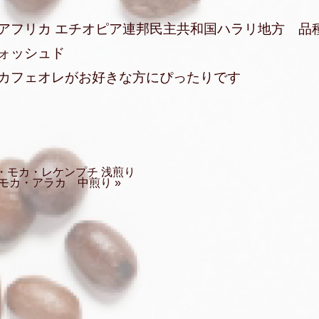
アフリカ エチオピア連邦民主共和国ハラリ地方 品
ォッシュド
カフェオレがお好きな方にぴったりです
ア・モカ・レケンプチ 浅煎り
モカ・アラカ 中煎り »