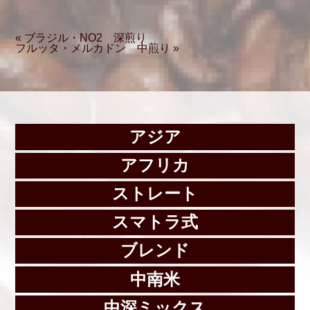
« ブラジル・NO2 深煎り
フルッタ・メルカドン 中煎り »
アジア
アフリカ
ストレート
スマトラ式
ブレンド
中南米
中深ミックス