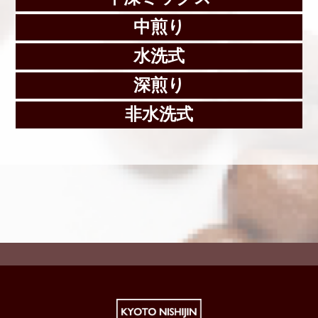
中煎り
水洗式
深煎り
非水洗式