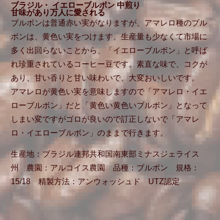
ブラジル・ イエローブルボン 中煎り
甘味があり万人に愛される
ブルボンは普通赤い実がなりますが、アマレロ種のブル
ボンは、黄色い実をつけます。生産量も少なくて市場に
多く出回らないことから、「イエローブルボン」と呼ば
れ珍重されているコーヒー豆です。素直な味で、コクが
あり、甘い香りと甘い味わいで、大変おいしいです。
アマレロが黄色い実を意味しますので「アマレロ・イエ
ローブルボン」だと「黄色い黄色いブルボン」となって
しまい変ですがゴロが良いので訂正しないで「アマレ
ロ・イエローブルボン」のままで行きます。
生産地：ブラジル連邦共和国南東部ミナスジェライス
州 農園：アルコイス農園 品種：ブルボン 規格：
15/18 精製方法：アンウォッシュド UTZ認定