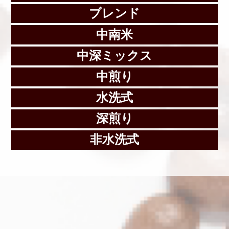
ブレンド
中南米
中深ミックス
中煎り
水洗式
深煎り
非水洗式