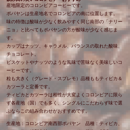
産地限定のコロンビアコーヒーです。
ポパヤンは生産地名でコロンビアの南に位置します。
味の特徴は酸味が少なく飲みやすく同じ南部の「ナリー
ニョ」と比べてもポパヤンの方が酸味が少なく感じま
す。
カップはナッツ、キャラメル、バランスの取れた酸味、
チョコレート。
ビスケットやナッツのような風味で苦味なく美味しいコ
ーヒーです。
粒も大きく（グレード・スプレモ）品種ももティピカ＆
カツーラと定番です。
ティピカとカツーラは相性が大変よくコロンビアに限ら
ず各産地（国）でも多く、シングルにこだわらず味で選
ぶならこの組み合わせがおすすめです。
生産地：コロンビア南西部ポパヤン 品種：ティピカ、