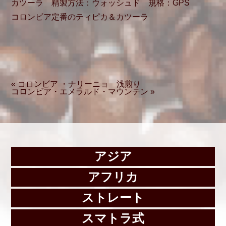
カツーラ 精製方法：ウォッシュド 規格：GPS
コロンビア定番のティピカ＆カツーラ
« コロンビア ・ナリーニョ 浅煎り
コロンビア・エメラルド・マウンテン »
アジア
アフリカ
ストレート
スマトラ式