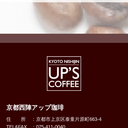
京都西陣アップ珈琲
住 所
：京都市上京区泰童片原町663-4
TEL&FAX
：075-411-0040